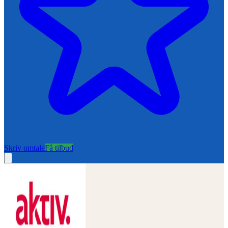
Skriv omtale
Få tilbud