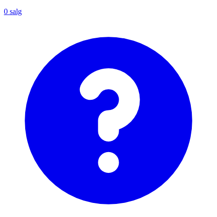
0
salg