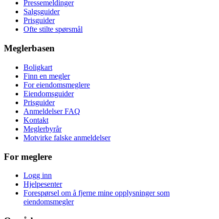
Pressemeldinger
Salgsguider
Prisguider
Ofte stilte spørsmål
Meglerbasen
Boligkart
Finn en megler
For eiendomsmeglere
Eiendomsguider
Prisguider
Anmeldelser FAQ
Kontakt
Meglerbyrår
Motvirke falske anmeldelser
For meglere
Logg inn
Hjelpesenter
Forespørsel om å fjerne mine opplysninger som
eiendomsmegler