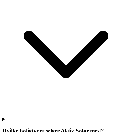
Hvilke boligtyper selger
Aktiv Solør
mest?