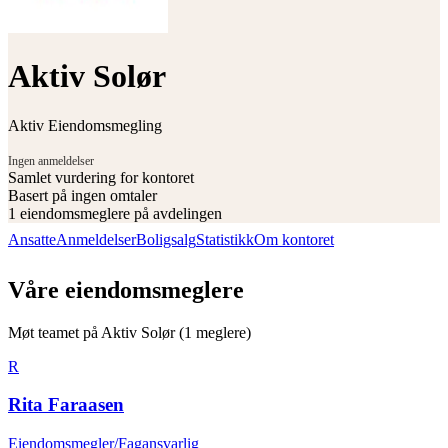
Aktiv Solør
Aktiv Eiendomsmegling
Ingen anmeldelser
Samlet vurdering for kontoret
Basert på
ingen omtaler
1
eiendomsmeglere på avdelingen
Ansatte
Anmeldelser
Boligsalg
Statistikk
Om kontoret
Våre eiendomsmeglere
Møt teamet på
Aktiv Solør
(
1
meglere)
R
Rita Faraasen
Eiendomsmegler/Fagansvarlig