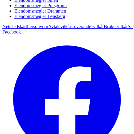
Eiendomsmegler Skien
Eiendomsmegler Porsgrunn
Eiendomsmegler Drammen
Eiendomsmegler Tønsberg
Nettstedskart
Personvern
Avtalevilkår
Leverandørvilkår
Brukervilkår
Sal
Facebook