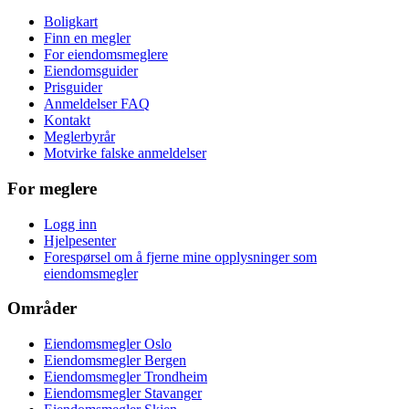
Boligkart
Finn en megler
For eiendomsmeglere
Eiendomsguider
Prisguider
Anmeldelser FAQ
Kontakt
Meglerbyrår
Motvirke falske anmeldelser
For meglere
Logg inn
Hjelpesenter
Forespørsel om å fjerne mine opplysninger som
eiendomsmegler
Områder
Eiendomsmegler Oslo
Eiendomsmegler Bergen
Eiendomsmegler Trondheim
Eiendomsmegler Stavanger