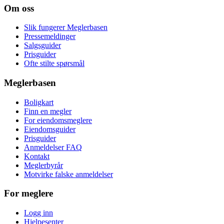
Om oss
Slik fungerer Meglerbasen
Pressemeldinger
Salgsguider
Prisguider
Ofte stilte spørsmål
Meglerbasen
Boligkart
Finn en megler
For eiendomsmeglere
Eiendomsguider
Prisguider
Anmeldelser FAQ
Kontakt
Meglerbyrår
Motvirke falske anmeldelser
For meglere
Logg inn
Hjelpesenter