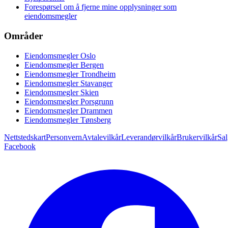
Forespørsel om å fjerne mine opplysninger som
eiendomsmegler
Områder
Eiendomsmegler Oslo
Eiendomsmegler Bergen
Eiendomsmegler Trondheim
Eiendomsmegler Stavanger
Eiendomsmegler Skien
Eiendomsmegler Porsgrunn
Eiendomsmegler Drammen
Eiendomsmegler Tønsberg
Nettstedskart
Personvern
Avtalevilkår
Leverandørvilkår
Brukervilkår
Sal
Facebook