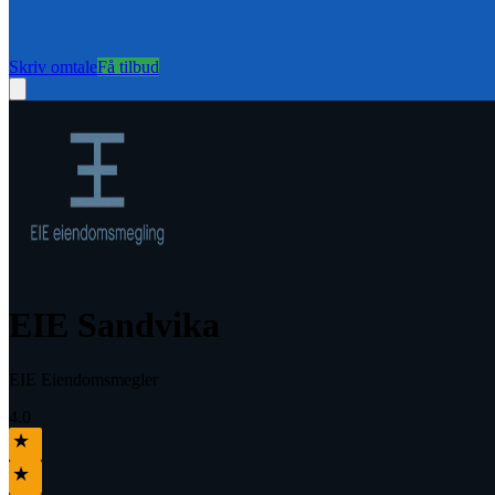
Skriv omtale
Få tilbud
EIE Sandvika
EIE Eiendomsmegler
4.0
★
★