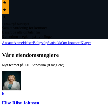
★
★
★
8 omtaler på avdelingen
Samlet vurdering for kontoret
Basert på
alle omtaler fra
8
eiendomsmeglere på avdelingen
Ansatte
Anmeldelser
Boligsalg
Statistikk
Om kontoret
Klager
Våre eiendomsmeglere
Møt teamet på
EIE Sandvika
(
8
meglere)
E
Elise Riise Johnsen