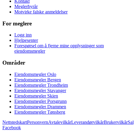
Kontakt
Meglerbyrår
Motvirke falske anmeldelser
For meglere
Logg inn
Hjelpesenter
Forespørsel om å fjerne mine opplysninger som
eiendomsmegler
Områder
Eiendomsmegler Oslo
Eiendomsmegler Bergen
Eiendomsmegler Trondheim
Eiendomsmegler Stavanger
Eiendomsmegler Skien
Eiendomsmegler Porsgrunn
Eiendomsmegler Drammen
Eiendomsmegler Tønsberg
Nettstedskart
Personvern
Avtalevilkår
Leverandørvilkår
Brukervilkår
Sal
Facebook