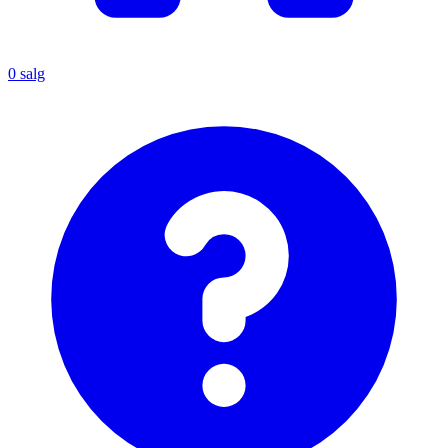
0
salg