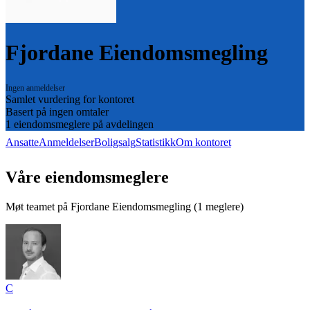
Fjordane Eiendomsmegling
Ingen anmeldelser
Samlet vurdering for kontoret
Basert på
ingen omtaler
1
eiendomsmeglere på avdelingen
Ansatte
Anmeldelser
Boligsalg
Statistikk
Om kontoret
Våre eiendomsmeglere
Møt teamet på
Fjordane Eiendomsmegling
(
1
meglere)
C