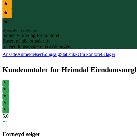
★
★
★
20 omtaler på avdelingen
Samlet vurdering for kontoret
Basert på
alle omtaler fra
51
eiendomsmeglere på avdelingen
Ansatte
Anmeldelser
Boligsalg
Statistikk
Om kontoret
Klager
Kundeomtaler for
Heimdal Eiendomsmegl
★
★
★
★
★
5
.0
Fornøyd selger