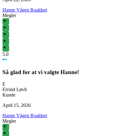
Hanne Vågen Roaldset
Megler
★
★
★
★
★
5
.0
Så glad for at vi valgte Hanne!
E
Eivind Løvli
Kunde
April 15, 2026
Hanne Vågen Roaldset
Megler
★
★