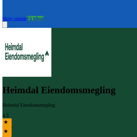
Skriv omtale
Få tilbud
Heimdal Eiendomsmegling
Heimdal Eiendomsmegling
4.3
★
★