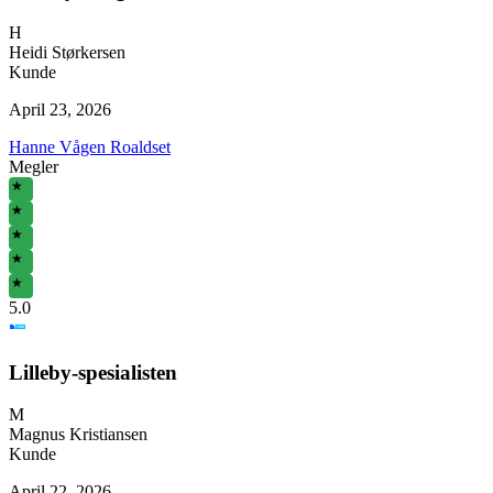
H
Heidi Størkersen
Kunde
April 23, 2026
Hanne Vågen Roaldset
Megler
★
★
★
★
★
5
.0
Lilleby-spesialisten
M
Magnus Kristiansen
Kunde
April 22, 2026