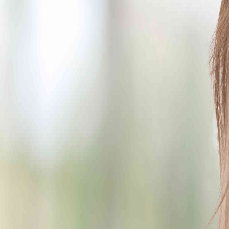
Skriv omtale
Få tilbud
Finn eiendomsmegler