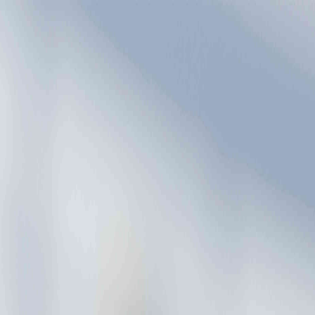
Boligkart
Steder
Nyttig