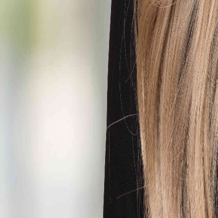
EiendomsMegler 1 Torshov