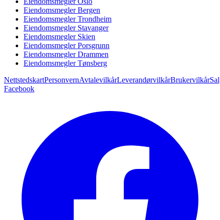
Eiendomsmegler Oslo
Eiendomsmegler Bergen
Eiendomsmegler Trondheim
Eiendomsmegler Stavanger
Eiendomsmegler Skien
Eiendomsmegler Porsgrunn
Eiendomsmegler Drammen
Eiendomsmegler Tønsberg
Nettstedskart
Personvern
Avtalevilkår
Leverandørvilkår
Brukervilkår
Sal
Facebook