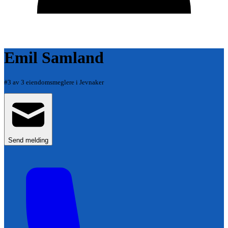
Emil Samland
#
3
av
3
eiendomsmeglere i
Jevnaker
Send melding