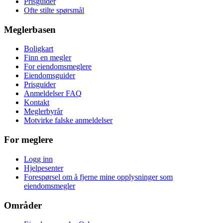
Prisguider
Ofte stilte spørsmål
Meglerbasen
Boligkart
Finn en megler
For eiendomsmeglere
Eiendomsguider
Prisguider
Anmeldelser FAQ
Kontakt
Meglerbyrår
Motvirke falske anmeldelser
For meglere
Logg inn
Hjelpesenter
Forespørsel om å fjerne mine opplysninger som
eiendomsmegler
Områder