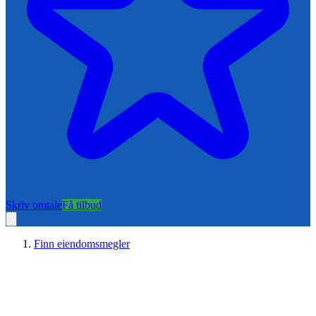
Skriv omtale
Få tilbud
Finn eiendomsmegler