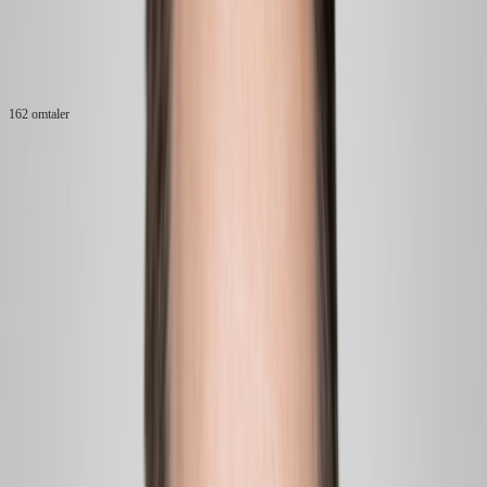
★
★
★
162
omtaler
Send melding