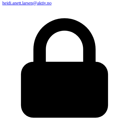
heidi.anett.larsen@aktiv.no