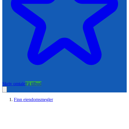
Skriv omtale
Få tilbud
Finn eiendomsmegler