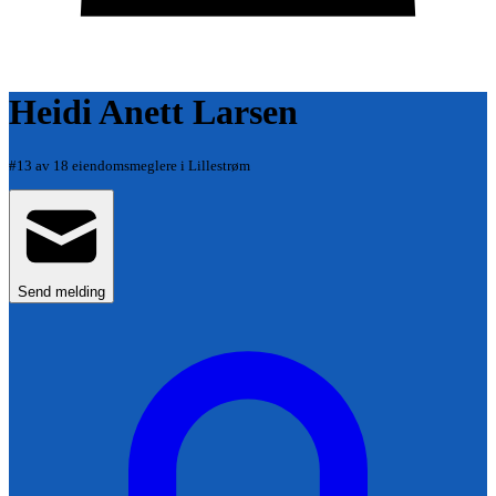
Heidi Anett Larsen
#
13
av
18
eiendomsmeglere i
Lillestrøm
Send melding