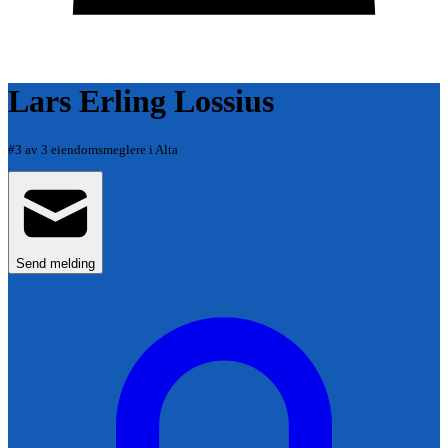
Lars Erling Lossius
#
3
av
3
eiendomsmeglere i
Alta
Send melding