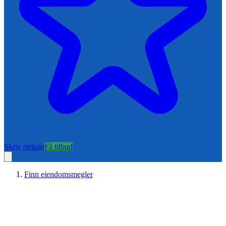
Skriv omtale
Få tilbud
Finn eiendomsmegler