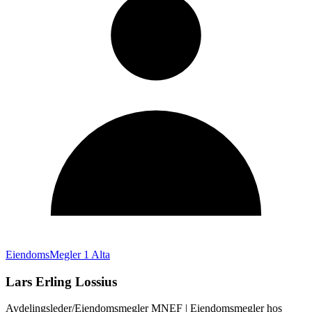
EiendomsMegler 1 Alta
Lars Erling Lossius
Avdelingsleder/Eiendomsmegler MNEF
| Eiendomsmegler hos