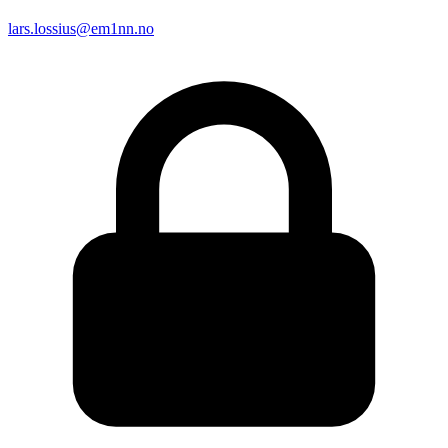
lars.lossius@em1nn.no