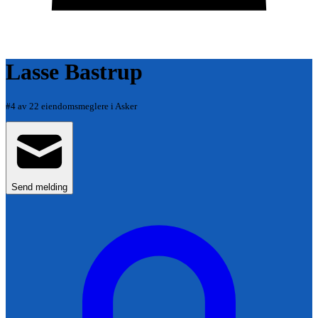
Lasse Bastrup
#
4
av
22
eiendomsmeglere i
Asker
Send melding