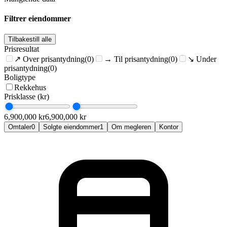
Filtrer eiendommer
Tilbakestill alle
Prisresultat
↗
Over prisantydning
(0)
→
Til prisantydning
(0)
↘
Under
prisantydning
(0)
Boligtype
Rekkehus
Prisklasse (kr)
6,900,000
kr
6,900,000
kr
Omtaler
0
Solgte eiendommer
1
Om megleren
Kontor