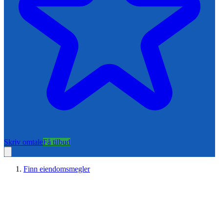
Skriv omtale
Få tilbud
Finn eiendomsmegler