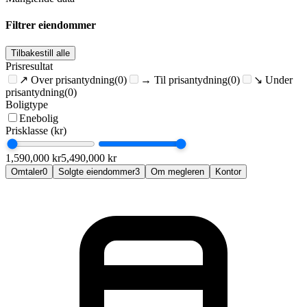
Filtrer eiendommer
Tilbakestill alle
Prisresultat
↗
Over prisantydning
(0)
→
Til prisantydning
(0)
↘
Under
prisantydning
(0)
Boligtype
Enebolig
Prisklasse (kr)
1,590,000
kr
5,490,000
kr
Omtaler
0
Solgte eiendommer
3
Om megleren
Kontor