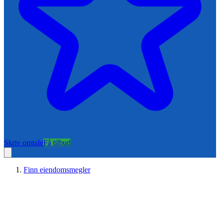
Skriv omtale
Få tilbud
Finn eiendomsmegler