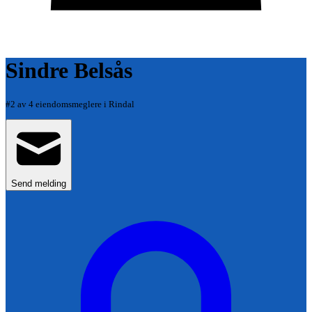
Sindre Belsås
#
2
av
4
eiendomsmeglere i
Rindal
Send melding