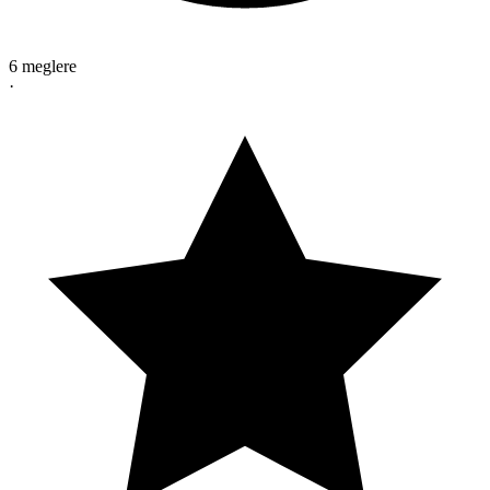
6
megler
e
·