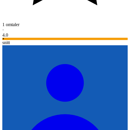
1
omtaler
·
4.0
★
snitt