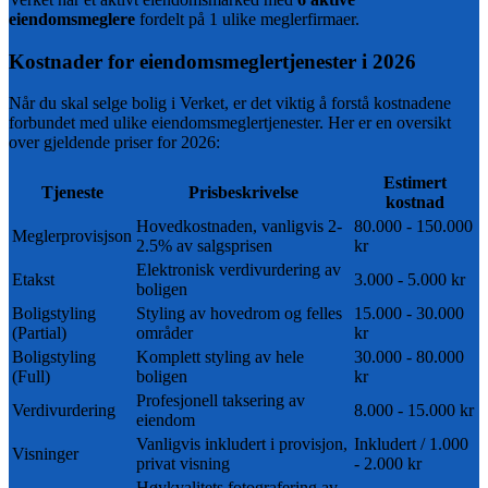
eiendomsmeglere
fordelt på 1 ulike meglerfirmaer
.
Kostnader for eiendomsmeglertjenester i
2026
Når du skal selge bolig i
Verket
, er det viktig å forstå kostnadene
forbundet med ulike eiendomsmeglertjenester. Her er en oversikt
over gjeldende priser for
2026
:
Estimert
Tjeneste
Prisbeskrivelse
kostnad
Hovedkostnaden, vanligvis 2-
80.000 - 150.000
Meglerprovisjson
2.5% av salgsprisen
kr
Elektronisk verdivurdering av
Etakst
3.000 - 5.000 kr
boligen
Boligstyling
Styling av hovedrom og felles
15.000 - 30.000
(Partial)
områder
kr
Boligstyling
Komplett styling av hele
30.000 - 80.000
(Full)
boligen
kr
Profesjonell taksering av
Verdivurdering
8.000 - 15.000 kr
eiendom
Vanligvis inkludert i provisjon,
Inkludert / 1.000
Visninger
privat visning
- 2.000 kr
Høykvalitets fotografering av