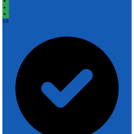
★
★
★
5
.0