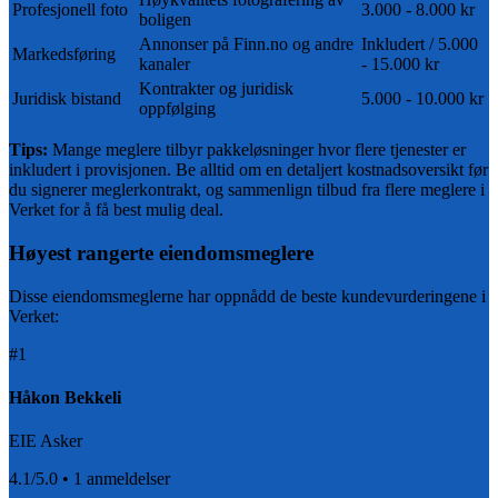
Profesjonell foto
3.000 - 8.000 kr
boligen
Annonser på Finn.no og andre
Inkludert / 5.000
Markedsføring
kanaler
- 15.000 kr
Kontrakter og juridisk
Juridisk bistand
5.000 - 10.000 kr
oppfølging
Tips:
Mange meglere tilbyr pakkeløsninger hvor flere tjenester er
inkludert i provisjonen. Be alltid om en detaljert kostnadsoversikt før
du signerer meglerkontrakt, og sammenlign tilbud fra flere meglere i
Verket
for å få best mulig deal.
Høyest rangerte eiendomsmeglere
Disse eiendomsmeglerne har oppnådd de beste kundevurderingene i
Verket
:
#
1
Håkon Bekkeli
EIE Asker
4.1
/5.0 •
1
anmeldelser