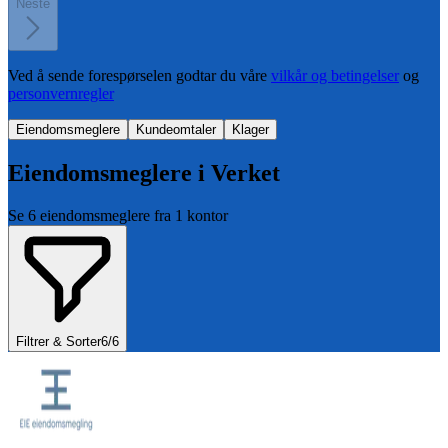
Neste
Ved å sende forespørselen godtar du våre
vilkår og betingelser
og
personvernregler
Eiendomsmeglere
Kundeomtaler
Klager
Eiendomsmeglere i
Verket
Se
6
eiendomsmeglere fra
1
kontor
Filtrer & Sorter
6
/
6