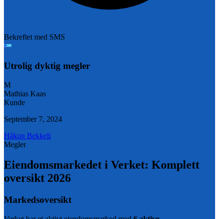
Bekreftet med SMS
Utrolig dyktig megler
M
Mathias Kaas
Kunde
September 7, 2024
Håkon Bekkeli
Megler
Eiendomsmarkedet i
Verket
: Komplett
oversikt
2026
Markedsoversikt
Verket
har et aktivt eiendomsmarked med
6
aktive