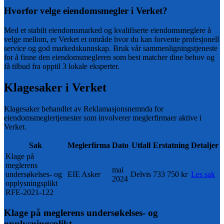
Hvorfor velge eiendomsmegler i
Verket
?
Med et
stabilt
eiendomsmarked og
kvalifiserte
eiendomsmeglere å
velge mellom, er
Verket
et område hvor du kan forvente profesjonell
service og god markedskunnskap. Bruk vår sammenligningstjeneste
for å finne den eiendomsmegleren som best matcher dine behov og
få tilbud fra opptil 3 lokale eksperter.
Klagesaker i
Verket
Klagesaker behandlet av Reklamasjonsnemnda for
eiendomsmeglertjenester som involverer meglerfirmaer aktive i
Verket
.
Sak
Meglerfirma
Dato
Utfall
Erstatning
Detaljer
Klage på
meglerens
mai
undersøkelses- og
EIE Asker
Delvis
733 750 kr
Les sak
2024
opplysningsplikt
RFE-2021-122
Klage på meglerens undersøkelses- og
opplysningsplikt