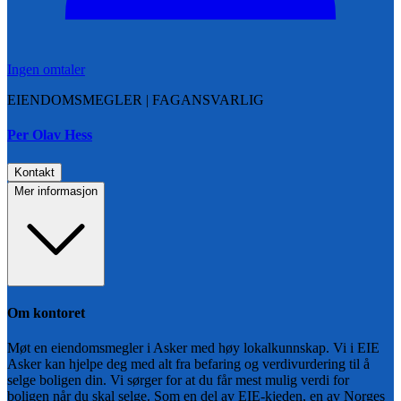
Ingen omtaler
EIENDOMSMEGLER | FAGANSVARLIG
Per Olav Hess
Kontakt
Mer informasjon
Om kontoret
Møt en eiendomsmegler i Asker med høy lokalkunnskap. Vi i EIE
Asker kan hjelpe deg med alt fra befaring og verdivurdering til å
selge boligen din. Vi sørger for at du får mest mulig verdi for
boligen når du skal selge. Som en del av EIE-kjeden, en av Norges