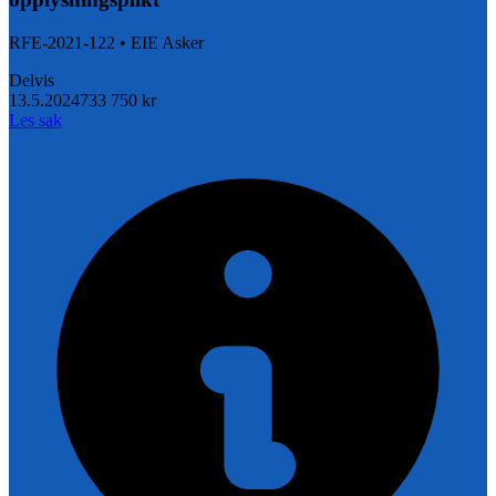
RFE-2021-122
•
EIE Asker
Delvis
13.5.2024
733 750 kr
Les sak