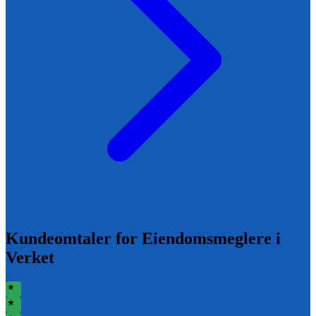
Kundeomtaler for
Eiendomsmeglere i
Verket
★
★