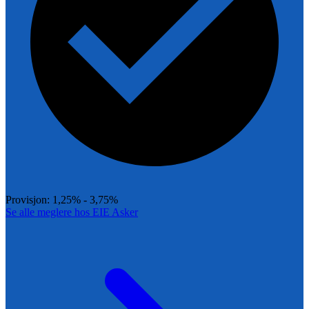
Provisjon:
1,25% - 3,75%
Se alle meglere hos
EIE Asker