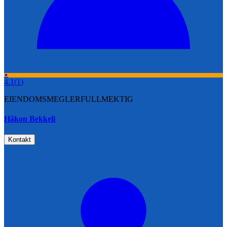
★
4.1
(
1
)
EIENDOMSMEGLERFULLMEKTIG
Håkon Bekkeli
Kontakt