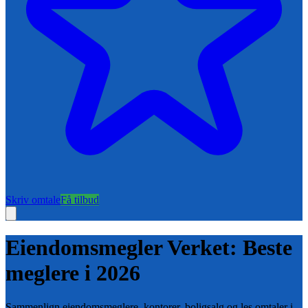
Skriv omtale
Få tilbud
Eiendomsmegler
Verket
: Beste
meglere i
2026
Sammenlign eiendomsmeglere, kontorer, boligsalg og les omtaler i